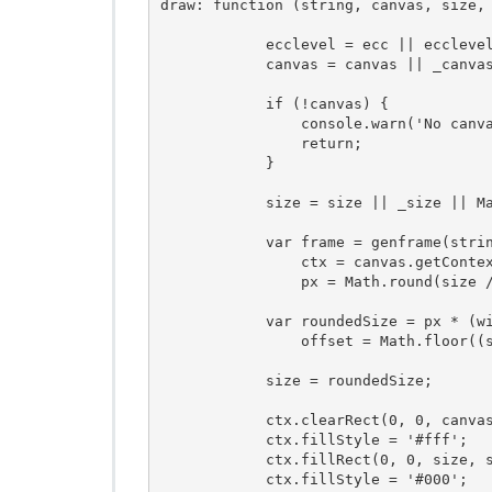
draw
:
function
(
string
,
 canvas
,
 size
,
            ecclevel 
=
 ecc 
||
 eccleve
            canvas 
=
 canvas 
||
 _canva
if
(!
canvas
)
{
                console
.
warn
(
'No canv
return
;
}
            size 
=
 size 
||
 _size 
||
M
var
 frame 
=
 genframe
(
stri
                ctx 
=
 canvas
.
getConte
                px 
=
Math
.
round
(
size 
var
 roundedSize 
=
 px 
*
(
w
                offset 
=
Math
.
floor
((
            size 
=
 roundedSize
;
            ctx
.
clearRect
(
0
,
0
,
 canva
            ctx
.
fillStyle 
=
'#fff'
;
            ctx
.
fillRect
(
0
,
0
,
 size
,
 
            ctx
.
fillStyle 
=
'#000'
;