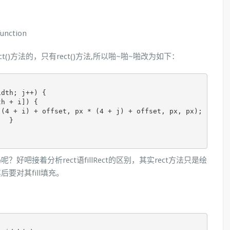
function
ct()方法的，只有rect()方法,所以啪~啪~啪改为如下：
idth
;
 j
++)
{
th 
+
 i
])
{
(
4
+
 i
)
+
 offset
,
 px 
*
(
4
+
 j
)
+
 offset
,
 px
,
 px
);
}
吧接着分析rect语fillRect的区别，其实rect方法只是绘
要对其fill填充。