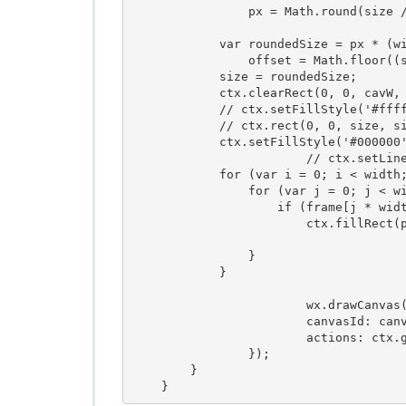
                px 
=
Math
.
round
(
size 
var
 roundedSize 
=
 px 
*
(
w
                offset 
=
Math
.
floor
((
            size 
=
 roundedSize
;
            ctx
.
clearRect
(
0
,
0
,
 cavW
,
// ctx.setFillStyle('#fff
// ctx.rect(0, 0, size, s
            ctx
.
setFillStyle
(
'#000000
// ctx.setLin
for
(
var
 i 
=
0
;
 i 
<
 width
for
(
var
 j 
=
0
;
 j 
<
 w
if
(
frame
[
j 
*
 wid
                        ctx
.
fillRect
(
}
}
			wx
.
drawCanvas
          		canvasId
:
 can
          		actions
:
 ctx
.
});
}
}