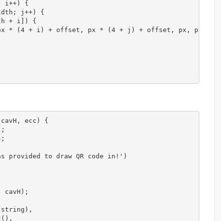
;
 i
++)
{
idth
;
 j
++)
{
th 
+
 i
])
{
px 
*
(
4
+
 i
)
+
 offset
,
 px 
*
(
4
+
 j
)
+
 offset
,
 px
,
 px
);
 cavH
,
 ecc
)
{
l
;
s
;
as provided to draw QR code in!'
)
,
 cavH
);
(
string
),
t
(),