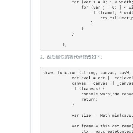
for
(
var
 i 
=
0
;
 i 
<
 width
for
(
var
 j 
=
0
;
 j 
<
 w
if
(
frame
[
j 
*
 wid
                        ctx
.
fillRect
(
}
}
}
},
2、然后愉快的将代码修改如下：
draw
:
function
(
string
,
 canvas
,
 cavW
,
            ecclevel 
=
 ecc 
||
 eccleve
            canvas 
=
 canvas 
||
 _canva
if
(!
canvas
)
{
                console
.
warn
(
'No canv
return
;
}
var
 size 
=
Math
.
min
(
cavW
var
 frame 
=
this
.
getFrame
                ctx 
=
 wx
.
createContex