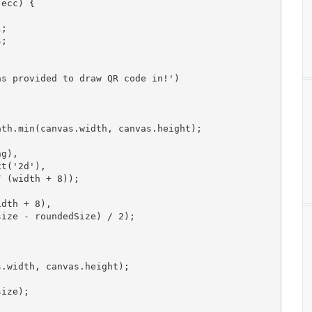
 ecc
)
{
l
;
s
;
as provided to draw QR code in!'
)
ath
.
min
(
canvas
.
width
,
 canvas
.
height
);
ng
),
xt
(
'2d'
),
/
(
width 
+
8
));
idth 
+
8
),
size 
-
 roundedSize
)
/
2
);
s
.
width
,
 canvas
.
height
);
size
);