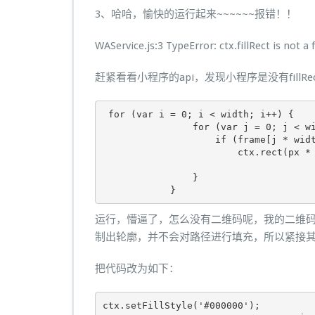
3、哈哈，愉快的运行起来~~~~~~报错！！
WAService.js:3 TypeError: ctx.fillRect is not a 
赶紧看看小程序的api，发现小程序是没有fillRe
for
(
var
 i 
=
0
;
 i 
<
 width
;
 i
++)
{
for
(
var
 j 
=
0
;
 j 
<
 w
if
(
frame
[
j 
*
 wid
                        ctx
.
rect
(
px 
*
}
}
运行，懵逼了，怎么没有二维码呢，我的二维码呢？好
制出轮廓，并不会对路径进行填充，所以紧接其后
把代码改为如下：
ctx
.
setFillStyle
(
'#000000'
);