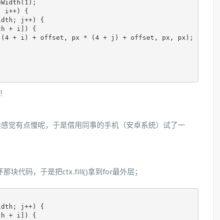
eWidth(1);
;
 i
++)
{
idth
;
 j
++)
{
th 
+
 i
])
{
(
4
+
 i
)
+
 offset
,
 px 
*
(
4
+
 j
)
+
 offset
,
 px
,
 px
);
！
候感觉有点慢呢，于是借用同事的手机（安卓系统）试了一
代码，于是把ctx.fill()拿到for最外层；
idth
;
 j
++)
{
th 
+
 i
])
{