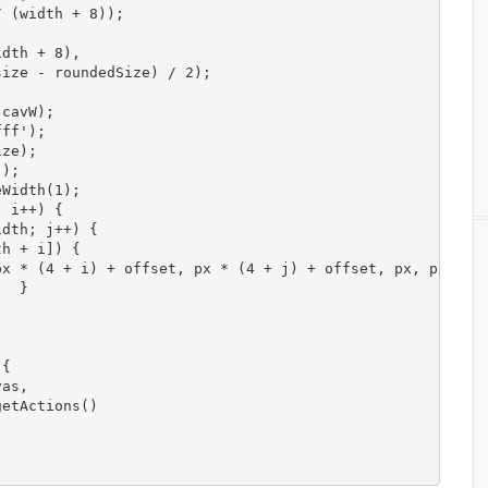
/
(
width 
+
8
));
idth 
+
8
),
size 
-
 roundedSize
)
/
2
);
 cavW
);
fff');
ize);
'
);
eWidth(1);
;
 i
++)
{
idth
;
 j
++)
{
th 
+
 i
])
{
px 
*
(
4
+
 i
)
+
 offset
,
 px 
*
(
4
+
 j
)
+
 offset
,
 px
,
 px
);
}
({
vas
,
getActions
()