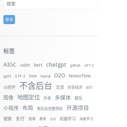
标签
AIGC
chatgpt
bert
github
AI创作
GPT-3
O2O
tensorflow
hive
gpt3
GTP-3
mysql
不含后台
UI控件
交流
共享经济
出行
地图定位
多媒体
图像
娱乐
外卖
布局
开源项目
小程序
带后台完整项目
支付
搜索
机器学习
效率
教育
深度学习
日历