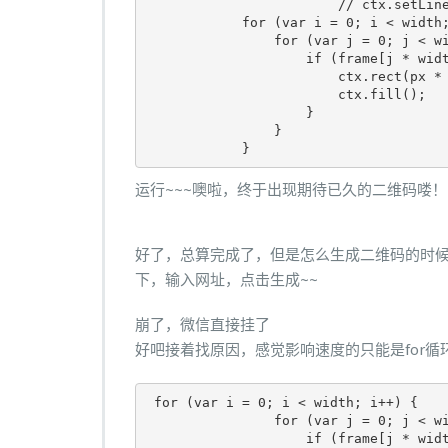
// ctx.setLin
for
(
var
 i 
=
0
;
 i 
<
 width
for
(
var
 j 
=
0
;
 j 
<
 w
if
(
frame
[
j 
*
 wid
                        ctx
.
rect
(
px 
*
                        ctx
.
fill
();
}
}
}
运行~~~噢啦，终于出现期待已久的二维码喽！
好了，总算完成了，但是怎么生成二维码的时
下，输入网址，点击生成~~
崩了，微信直接挂了
好吧接着找原因，感觉影响速度的只能是for循环那块
for
(
var
 i 
=
0
;
 i 
<
 width
;
 i
++)
{
for
(
var
 j 
=
0
;
 j 
<
 w
if
(
frame
[
j 
*
 wid