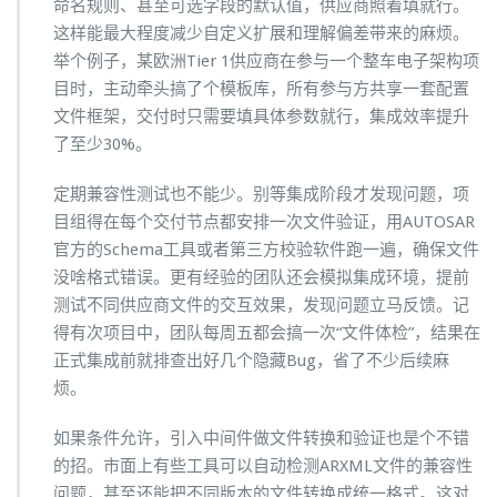
命名规则、甚至可选字段的默认值，供应商照着填就行。
这样能最大程度减少自定义扩展和理解偏差带来的麻烦。
举个例子，某欧洲Tier 1供应商在参与一个整车电子架构项
目时，主动牵头搞了个模板库，所有参与方共享一套配置
文件框架，交付时只需要填具体参数就行，集成效率提升
了至少30%。
定期兼容性测试也不能少。别等集成阶段才发现问题，项
目组得在每个交付节点都安排一次文件验证，用AUTOSAR
官方的Schema工具或者第三方校验软件跑一遍，确保文件
没啥格式错误。更有经验的团队还会模拟集成环境，提前
测试不同供应商文件的交互效果，发现问题立马反馈。记
得有次项目中，团队每周五都会搞一次“文件体检”，结果在
正式集成前就排查出好几个隐藏Bug，省了不少后续麻
烦。
如果条件允许，引入中间件做文件转换和验证也是个不错
的招。市面上有些工具可以自动检测ARXML文件的兼容性
问题，甚至还能把不同版本的文件转换成统一格式。这对