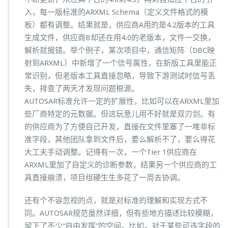
入，每一版标准的ARXML Schema（定义文件格式的模
板）都有调整。结果就是，供应商A用的是4.2版本的工具
生成文件，供应商B却还在用4.0的老版本，文件一交换，
解析就报错。举个例子，某次项目中，通信矩阵（DBC映
射到ARXML）中新增了一个信号属性，在新版工具里能正
常识别，但老版本工具直接忽略，导致下游测试时信号丢
失，排查了两天才发现问题根源。
AUTOSAR标准允许一定的扩展性，比如可以在ARXML里加
些厂商特定的元数据。但这玩意儿用不好就是双刃剑。有
的供应商为了方便自己开发，直接在文件里塞了一堆非标
准字段，其他团队拿到文件后，要么解析不了，要么得花
大工夫手动调整。记得有一次，一个Tier 1供应商在
ARXML里加了自定义的诊断参数，结果另一个供应商的工
具直接崩溃，项目组硬生生多花了一周去协调。
还有个不容忽视的点，就是对标准的理解和实现方式不
同。AUTOSAR规范虽然详细，但有些地方描述比较模糊，
留下了不少“自由发挥”的空间。比如，对于某些可选字段的