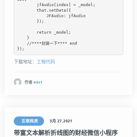
        jfAudio[index] = _model;

        that.setData({

            JFAudio: jfAudio

        });

        return _model;

    }

    //****封装一下**** end

下载地址：
工程代码
作者
east
互联网类
3月 27,2021
带富文本解析折线图的财经微信小程序