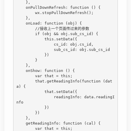
    },

    onPullDownRefresh: function () {

        wx.stopPullDownRefresh();

    },

    onLoad: function (obj) {

        //接收上一个页面传过来的参数

        if (obj && obj.sub_cs_id) {

            this.setData({

                cs_id: obj.cs_id,

                sub_cs_id: obj.sub_cs_id

            })

        }

    },

    onShow: function () {

        var that = this;

        that.getReadingInfo(function (dat
a) {

            that.setData({

                readingInfo: data.readingI
nfo

            })

        })

    },

    getReadingInfo: function (cal) {

        var that = this;
