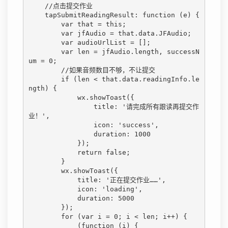
    //点击提交作业

    tapSubmitReadingResult: function (e) {

        var that = this;

        var jfAudio = that.data.JFAudio;

        var audioUrlList = [];

        var len = jfAudio.length, successN
um = 0;

        //如果音频数目不够，不让提交

        if (len < that.data.readingInfo.le
ngth) {

            wx.showToast({

                title: '请完成所有跟读再提交作
业！',

                icon: 'success',

                duration: 1000

            });

            return false;

        }

        wx.showToast({

            title: '正在提交作业……',

            icon: 'loading',

            duration: 5000

        });

        for (var i = 0; i < len; i++) {

            (function (i) {
