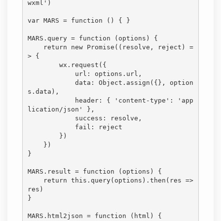
wxml')

var MARS = function () { }

MARS.query = function (options) {

    return new Promise((resolve, reject) =
> {

        wx.request({

            url: options.url,

            data: Object.assign({}, option
s.data),

            header: { 'content-type': 'app
lication/json' },

            success: resolve,

            fail: reject

        })

    })

}

MARS.result = function (options) {

    return this.query(options).then(res => 
res)

}

MARS.html2json = function (html) {
