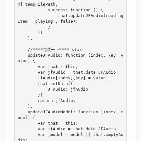
m].tempFilePath,

            success: function () {

                that.updateJFAudio(reading
Item, 'playing', false);

            }

        })

    },

    //****封装一下**** start

    updateJFAudio: function (index, key, v
alue) {

        var that = this;

        var jfAudio = that.data.JFAudio;

        jfAudio[index][key] = value;

        that.setData({

            JFAudio: jfAudio

        });

        return jfAudio;

    },

    updateJFAudioModel: function (index, m
odel) {

        var that = this;

        var jfAudio = that.data.JFAudio;

        var _model = model || that.emptyAu
dio;
