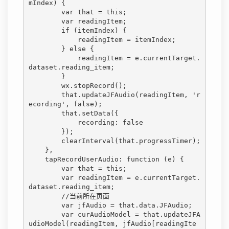
mIndex) {

        var that = this;

        var readingItem;

        if (itemIndex) {

            readingItem = itemIndex;

        } else {

            readingItem = e.currentTarget.
dataset.reading_item;

        }

        wx.stopRecord();

        that.updateJFAudio(readingItem, 'r
ecording', false);

        that.setData({

            recording: false

        });

        clearInterval(that.progressTimer);

    },

    tapRecordUserAudio: function (e) {

        var that = this;

        var readingItem = e.currentTarget.
dataset.reading_item;

        //当前所在页面

        var jfAudio = that.data.JFAudio;

        var curAudioModel = that.updateJFA
udioModel(readingItem, jfAudio[readingIte