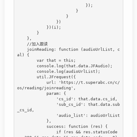
                            });

                        }

                    }

                })

            })(i);

        }

    },

    //加入跟读

    joinReading: function (audioUrlList, c
al) {

        var that = this;

        console.log(that.data.JFAudio);

        console.log(audioUrlList);

        util.JFrequest({

            url: 'https://t.superabc.cn/c/
os/reading/joinreading',

            param: {

                'cs_id': that.data.cs_id,

                'sub_cs_id': that.data.sub
_cs_id,

                'audio_list': audioUrlList

            },

            success: function (res) {

                if (res && res.statusCode 