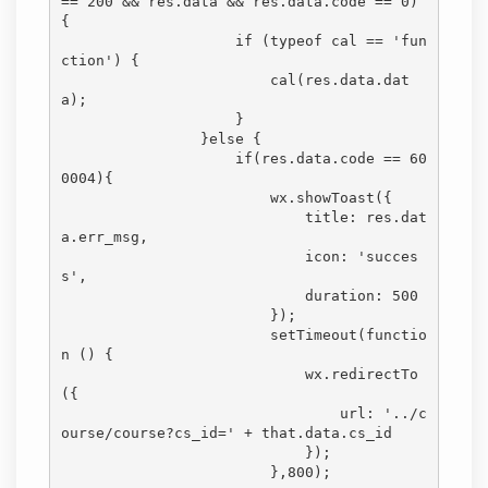
== 200 && res.data && res.data.code == 0) 
{

                    if (typeof cal == 'fun
ction') {

                        cal(res.data.dat
a);

                    }

                }else {

                    if(res.data.code == 60
0004){

                        wx.showToast({

                            title: res.dat
a.err_msg,

                            icon: 'succes
s',

                            duration: 500

                        });

                        setTimeout(functio
n () {

                            wx.redirectTo
({

                                url: '../c
ourse/course?cs_id=' + that.data.cs_id

                            });

                        },800);
