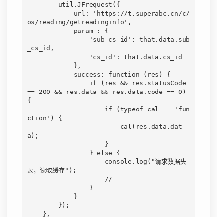
        util.JFrequest({

            url: 'https://t.superabc.cn/c/
os/reading/getreadinginfo',

            param : {

                'sub_cs_id': that.data.sub
_cs_id,

                'cs_id': that.data.cs_id

            },

            success: function (res) {

                if (res && res.statusCode 
== 200 && res.data && res.data.code == 0) 
{

                    if (typeof cal == 'fun
ction') {

                        cal(res.data.dat
a);

                    }

                } else {

                    console.log("请求数据失
败，读取缓存");

                    //

                }

            }

        });

    },
