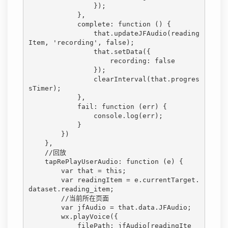
                });

            },

            complete: function () {

                that.updateJFAudio(reading
Item, 'recording', false);

                that.setData({

                    recording: false

                });

                clearInterval(that.progres
sTimer);

            },

            fail: function (err) {

                console.log(err);

            }

        })

    },

    //回放

    tapRePlayUserAudio: function (e) {

        var that = this;

        var readingItem = e.currentTarget.
dataset.reading_item;

        //当前所在页面

        var jfAudio = that.data.JFAudio;

        wx.playVoice({

            filePath: jfAudio[readingIte