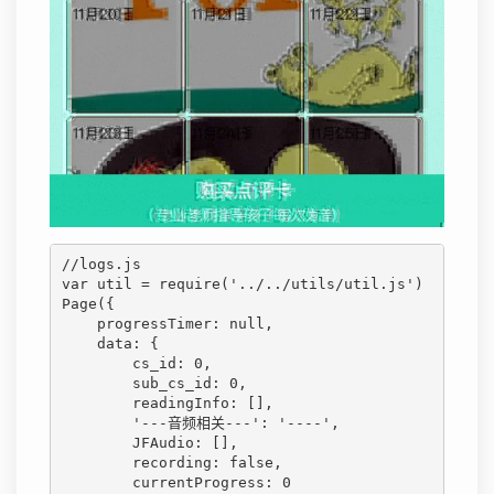
//logs.js

var util = require('../../utils/util.js')

Page({

    progressTimer: null,

    data: {

        cs_id: 0,

        sub_cs_id: 0,

        readingInfo: [],

        '---音频相关---': '----',

        JFAudio: [],

        recording: false,

        currentProgress: 0
