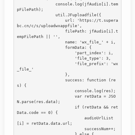
                console.log(jfAudio[i].tem
pFilePath);

                util.JFuploadfile({

                    url: 'https://t.supera
bc.cn/c/s/uploadwxappfile',

                    filePath: jfAudio[i].t
empFilePath || '',

                    name: 'wx_file_' + i,

                    formData: {

                        'part_index': i,

                        'file_type': 3,

                        'file_prefix': 'wx
_file_'

                    },

                    success: function (re
s) {

                        console.log(res);

                        var retData = JSO
N.parse(res.data);

                        if (retData && ret
Data.code == 0) {

                            audioUrlList
[i] = retData.data.url;

                            successNum++;

                        } else {
