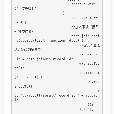
                            console.warn
("上传失败！");

                        }

                        if (successNum == 
len) {

                            //加入跟读（报名 
+ 提交作业）

                            that.joinReadi
ng(audioUrlList, function (data) {

                                //提交作业成
功，跳转到结果页

                                var record
_id = data.joinRes.record_id;

                                wx.hideToa
st();

                                setTimeout
(function () {

                                    wx.red
irectTo({

                                        ur
l: '../result/result?record_id=' + record_
id

                                    });

                                },300);
