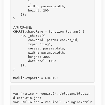
        },

        width: params.width,

        height: 200

    });

}

//形成环形图

CHARTS.shapeRing = function (params) {

    new _charts({

        canvasId: params.canvas_id,

        type: 'ring',

        series: params.data,

        width: params.width,

        height: 300,

        dataLabel: true

    });

}

module.exports = CHARTS;
var Promise = require('../plugins/bluebir
d.core.min.js')

var HtmlToJson = require('../plugins/html2