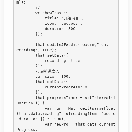
m]);

        //

        wx.showToast({

            title: '开始录音',

            icon: 'success',

            duration: 500

        });

        that.updateJFAudio(readingItem, 'r
ecording', true);

        that.setData({

            recording: true

        });

        //更新进度条

        var size = 100;

        that.setData({

            currentProgress: 0

        });

        that.progressTimer = setInterval(f
unction () {

            var num = Math.ceil(parseFloat
(that.data.readingInfo[readingItem]['audio
_duration']) * 1000);

            var newPro = that.data.current
Progress;
