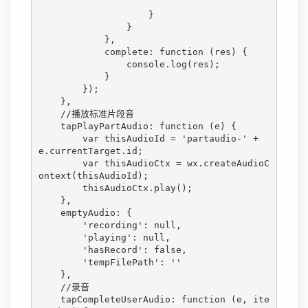
                    }

                }

            },

            complete: function (res) {

                console.log(res);

            }

        });

    },

    //播放标准片段音

    tapPlayPartAudio: function (e) {

        var thisAudioId = 'partaudio-' + 
e.currentTarget.id;

        var thisAudioCtx = wx.createAudioC
ontext(thisAudioId);

        thisAudioCtx.play();

    },

    emptyAudio: {

        'recording': null,

        'playing': null,

        'hasRecord': false,

        'tempFilePath': ''

    },

    //录音

    tapCompleteUserAudio: function (e, ite