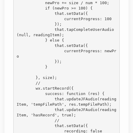
            newPro += size / num * 100;

            if (newPro >= 100) {

                that.setData({

                    currentProgress: 100

                });

                that.tapCompleteUserAudio
(null, readingItem);

            } else {

                that.setData({

                    currentProgress: newPr
o

                });

            }

        }, size);

        //

        wx.startRecord({

            success: function (res) {

                that.updateJFAudio(reading
Item, 'tempFilePath', res.tempFilePath);

                that.updateJFAudio(reading
Item, 'hasRecord', true);

                //

                that.setData({

                    recording: false
