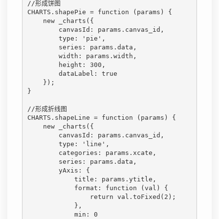
//形成饼图

CHARTS.shapePie = function (params) {

    new _charts({

        canvasId: params.canvas_id,

        type: 'pie',

        series: params.data,

        width: params.width,

        height: 300,

        dataLabel: true

    });

}

//形成折线图

CHARTS.shapeLine = function (params) {

    new _charts({

        canvasId: params.canvas_id,

        type: 'line',

        categories: params.xcate,

        series: params.data,

        yAxis: {

            title: params.ytitle,

            format: function (val) {

                return val.toFixed(2);

            },

            min: 0
