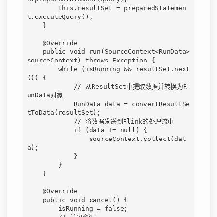
        this.resultSet = preparedStatemen
t.executeQuery();

    }

    @Override

    public void run(SourceContext<RunData> 
sourceContext) throws Exception {

        while (isRunning && resultSet.next
()) {

            // 从ResultSet中提取数据并转换为R
unData对象

            RunData data = convertResultSe
tToData(resultSet);

            // 将数据发送到Flink的处理流中

            if (data != null) {

                sourceContext.collect(dat
a);

            }

        }

    }

    @Override

    public void cancel() {

        isRunning = false;
