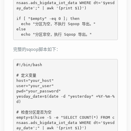
nsaas.ads_bigdata_iot_data WHERE dt='$yesd
ay_date';" | awk '{print $1}')

if [ "$empty" -eq 0 ]; then

  echo "分区为空，不执行 Sqoop 导出。"

else

  echo "分区非空，执行 Sqoop 导出。"
完整的sqoop脚本如下：
#!/bin/bash

# 定义变量

host="your_host"

user="your_user"

pwd="your_password"

yesday_date=$(date -d "yesterday" +%Y-%m-%
d)

# 检查分区是否为空

empty=$(hive -S -e "SELECT COUNT(*) FROM c
nsaas.ads_bigdata_iot_data WHERE dt='$yesd
ay_date';" | awk '{print $1}')
