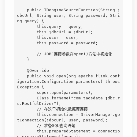
    public TDengineSourceFunction(String j
dbcUrl, String user, String password, Stri
ng query) {

        this.query = query;

        this.jdbcUrl = jdbcUrl;

        this.user = user;

        this.password = password;

        // JDBC连接参数在open()方法中初始化

    }

    @Override

    public void open(org.apache.flink.conf
iguration.Configuration parameters) throws 
Exception {

        super.open(parameters);

        Class.forName("com.taosdata.jdbc.r
s.RestfulDriver");

        // 在这里初始化数据库连接

        this.connection = DriverManager.ge
tConnection(jdbcUrl, user, password);

        // 准备SQL查询语句

        this.preparedStatement = connectio
n.prepareStatement(query);
