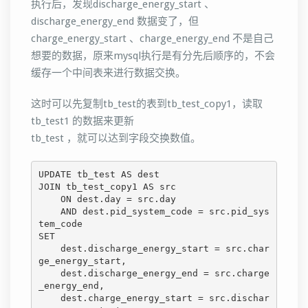
执行后，发现discharge_energy_start 、
discharge_energy_end 数据变了，但
charge_energy_start 、charge_energy_end 不是自己
想要的数据，原来mysql执行是有分先后顺序的，不会
缓存一个中间表来进行数据交换。
这时可以先复制tb_test的表到tb_test_copy1，读取
tb_test1 的数据来更新
tb_test ，就可以达到字段交换数值。
UPDATE tb_test AS dest

JOIN tb_test_copy1 AS src

    ON dest.day = src.day

    AND dest.pid_system_code = src.pid_sys
tem_code

SET 

    dest.discharge_energy_start = src.char
ge_energy_start,

    dest.discharge_energy_end = src.charge
_energy_end,

    dest.charge_energy_start = src.dischar