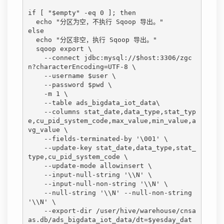
if [ "$empty" -eq 0 ]; then

  echo "分区为空，不执行 Sqoop 导出。"

else

  echo "分区非空，执行 Sqoop 导出。"

  sqoop export \

    --connect jdbc:mysql://$host:3306/zgc
n?characterEncoding=UTF-8 \

    --username $user \

    --password $pwd \

    -m 1 \

    --table ads_bigdata_iot_data\

    --columns stat_date,data_type,stat_typ
e,cu_pid_system_code,max_value,min_value,a
vg_value \

    --fields-terminated-by '\001' \

    --update-key stat_date,data_type,stat_
type,cu_pid_system_code \

    --update-mode allowinsert \

    --input-null-string '\\N' \

    --input-null-non-string '\\N' \

    --null-string '\\N' --null-non-string 
'\\N' \

    --export-dir /user/hive/warehouse/cnsa
as.db/ads_bigdata_iot_data/dt=$yesday_dat