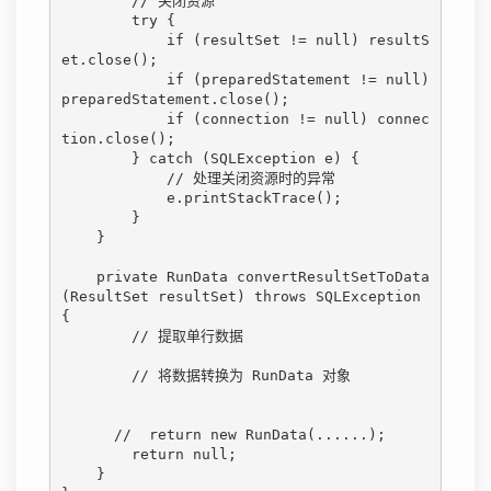
        // 关闭资源

        try {

            if (resultSet != null) resultS
et.close();

            if (preparedStatement != null) 
preparedStatement.close();

            if (connection != null) connec
tion.close();

        } catch (SQLException e) {

            // 处理关闭资源时的异常

            e.printStackTrace();

        }

    }

    private RunData convertResultSetToData
(ResultSet resultSet) throws SQLException 
{

        // 提取单行数据

        // 将数据转换为 RunData 对象

      //  return new RunData(......);

        return null;

    }
