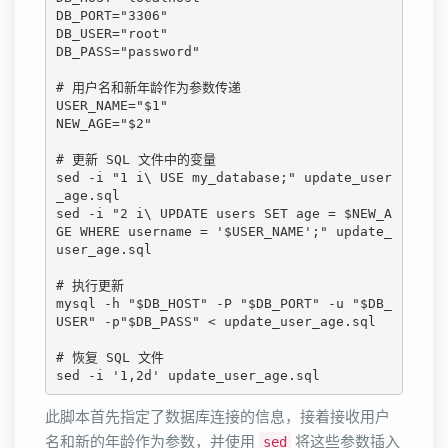
DB_PORT="3306"

DB_USER="root"

DB_PASS="password"

# 用户名和新年龄作为参数传递

USER_NAME="$1"

NEW_AGE="$2"

# 更新 SQL 文件中的变量

sed -i "1 i\ USE my_database;" update_user
_age.sql

sed -i "2 i\ UPDATE users SET age = $NEW_A
GE WHERE username = '$USER_NAME';" update_
user_age.sql

# 执行更新

mysql -h "$DB_HOST" -P "$DB_PORT" -u "$DB_
USER" -p"$DB_PASS" < update_user_age.sql

# 恢复 SQL 文件

sed -i '1,2d' update_user_age.sql
此脚本首先指定了数据库连接的信息，接着接收用户
名和新的年龄作为参数，并使用
将这些参数插入
sed