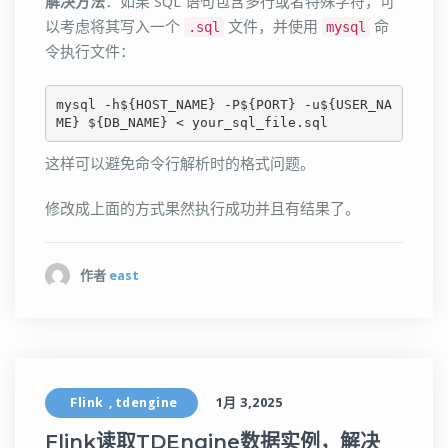
解决方法
：如果 SQL 语句包含多行或者特殊字符，可
以考虑将其写入一个
文件，并使用
命
.sql
mysql
令执行文件：
mysql -h${HOST_NAME} -P${PORT} -u${USER_NA
ME} ${DB_NAME} < your_sql_file.sql 
这样可以避免命令行解析时的格式问题。
修改成上面的方式果然执行成功并且有结果了。
作者
east
Flink
tdengine
1月 3,2025
,
Flink读取TDEngine数据实例，解决