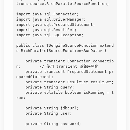
tions.source.RichParallelSourceFunction;

import java.sql.Connection;

import java.sql.DriverManager;

import java.sql.PreparedStatement;

import java.sql.ResultSet;

import java.sql.SQLException;

public class TDengineSourceFunction extend
s RichParallelSourceFunction<RunData> {

    private transient Connection connectio
n;        // 使用 transient 避免序列化

    private transient PreparedStatement pr
eparedStatement;

    private transient ResultSet resultSet;

    private String query;

    private volatile boolean isRunning = t
rue;

    private String jdbcUrl;

    private String user;

    private String password;
