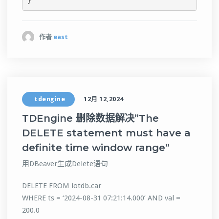
作者
east
tdengine
12月 12,2024
TDEngine 删除数据解决”The
DELETE statement must have a
definite time window range”
用DBeaver生成Delete语句
DELETE FROM iotdb.car
WHERE ts = ‘2024-08-31 07:21:14.000’ AND val =
200.0