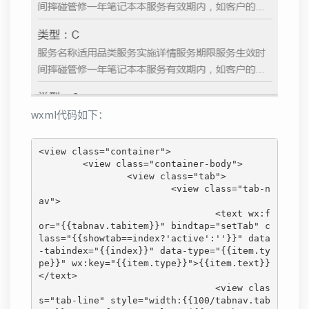
wxml代码如下：
<view class="container">

	<view class="container-body">

		<view class="tab">

			<view class="tab-n
av">

				<text wx:f
or="{{tabnav.tabitem}}" bindtap="setTab" c
lass="{{showtab==index?'active':''}}" data
-tabindex="{{index}}" data-type="{{item.ty
pe}}" wx:key="{{item.type}}">{{item.text}}
</text>

				<view clas
s="tab-line" style="width:{{100/tabnav.tab