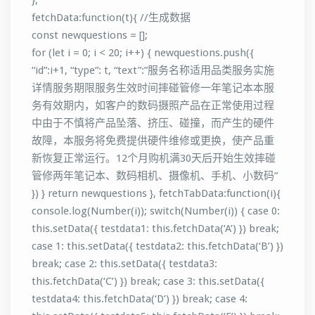
},
fetchData:function(t){ //生成数据
const newquestions = [];
for (let i = 0; i < 20; i++) { newquestions.push({
“id”:i+1, “type”: t, “text”:”服务名称适用品类服务实施
详情服务期限服务生效时间摔碰管修一年笔记本本服
务有效期内，如客户的数码摄照产品在正常使用过程
中由于不慎将产品坠落、挤压、碰撞，而产生的硬件
故障，本服务将免费提供硬件维修或更换，使产品重
新恢复正常运行。12个月购机满30天后开始生效摔碰
管修两年笔记本、数码相机、摄像机、手机、小数码”
}) } return newquestions }, fetchTabData:function(i){
console.log(Number(i)); switch(Number(i)) { case 0:
this.setData({ testdata1: this.fetchData(‘A’) }) break;
case 1: this.setData({ testdata2: this.fetchData(‘B’) })
break; case 2: this.setData({ testdata3:
this.fetchData(‘C’) }) break; case 3: this.setData({
testdata4: this.fetchData(‘D’) }) break; case 4: