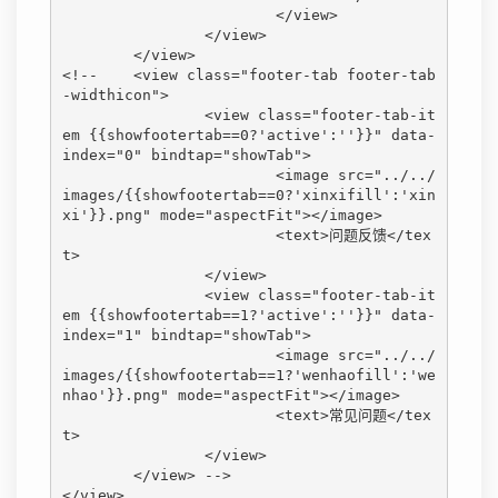
			</view>

		</view>

	</view>

<!-- 	<view class="footer-tab footer-tab
-widthicon">

		<view class="footer-tab-it
em {{showfootertab==0?'active':''}}" data-
index="0" bindtap="showTab">

			<image src="../../
images/{{showfootertab==0?'xinxifill':'xin
xi'}}.png" mode="aspectFit"></image>

			<text>问题反馈</tex
t>

		</view>

		<view class="footer-tab-it
em {{showfootertab==1?'active':''}}" data-
index="1" bindtap="showTab">

			<image src="../../
images/{{showfootertab==1?'wenhaofill':'we
nhao'}}.png" mode="aspectFit"></image>

			<text>常见问题</tex
t>

		</view>

	</view> -->

</view>