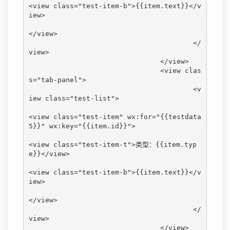
<view class="test-item-b">{{item.text}}</v
iew>

</view>

					</
view>

				</view>

				<view clas
s="tab-panel">

					<v
iew class="test-list">

<view class="test-item" wx:for="{{testdata
5}}" wx:key="{{item.id}}">

<view class="test-item-t">类型：{{item.typ
e}}</view>

<view class="test-item-b">{{item.text}}</v
iew>

</view>

					</
view>

				</view>
