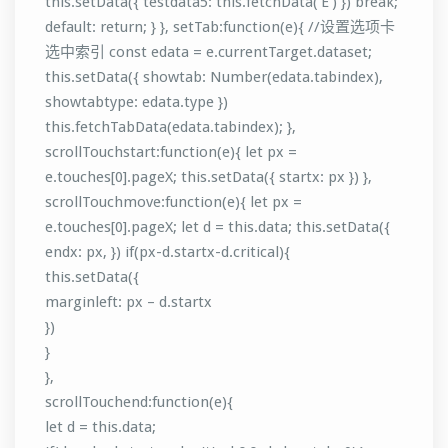
this.setData({ testdata5: this.fetchData(‘E’) }) break;
default: return; } }, setTab:function(e){ //设置选项卡
选中索引 const edata = e.currentTarget.dataset;
this.setData({ showtab: Number(edata.tabindex),
showtabtype: edata.type })
this.fetchTabData(edata.tabindex); },
scrollTouchstart:function(e){ let px =
e.touches[0].pageX; this.setData({ startx: px }) },
scrollTouchmove:function(e){ let px =
e.touches[0].pageX; let d = this.data; this.setData({
endx: px, }) if(px-d.startx-d.critical){
this.setData({
marginleft: px – d.startx
})
}
},
scrollTouchend:function(e){
let d = this.data;