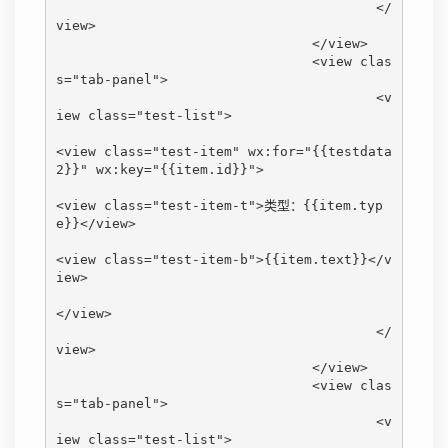
					</
view>

				</view>

				<view clas
s="tab-panel">

					<v
iew class="test-list">

<view class="test-item" wx:for="{{testdata
2}}" wx:key="{{item.id}}">

<view class="test-item-t">类型：{{item.typ
e}}</view>

<view class="test-item-b">{{item.text}}</v
iew>

</view>

					</
view>

				</view>

				<view clas
s="tab-panel">

					<v
iew class="test-list">
