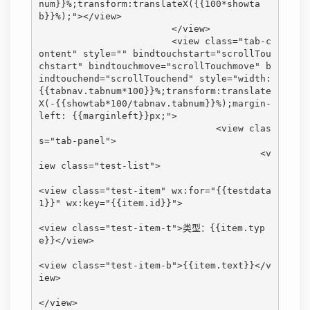
num}}%;transform:translateX({{100*showta
b}}%);"></view>

			</view>

			<view class="tab-c
ontent" style="" bindtouchstart="scrollTou
chstart" bindtouchmove="scrollTouchmove" b
indtouchend="scrollTouchend" style="width: 
{{tabnav.tabnum*100}}%;transform:translate
X(-{{showtab*100/tabnav.tabnum}}%);margin-
left: {{marginleft}}px;">

				<view clas
s="tab-panel">

					<v
iew class="test-list">

<view class="test-item" wx:for="{{testdata
1}}" wx:key="{{item.id}}">

<view class="test-item-t">类型：{{item.typ
e}}</view>

<view class="test-item-b">{{item.text}}</v
iew>

</view>
