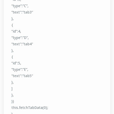
“type”:”C”,
“text”:”tab3″
},
{
“id”:4,
“type”:”D”,
“text”:”tab4″
},
{
“id”:5,
“type”:”E”,
“text”:”tab5″
},
]
},
})
this.fetchTabData(0);