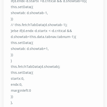
if(d.endx-d.startx >d.critical && d.showtab>0){
this.setData({
showtab: d.showtab-1,
})
// this.fetchTabData(d.showtab-1);
}else if(d.endx-d.startx <-d.critical &&
d.showtab<this.data.tabnav.tabnum-1){
this.setData({
showtab: d.showtab+1,
})
}
this.fetchTabData(d.showtab);
this.setData({
startx:0,
endx:0,
marginleft:0
})
},