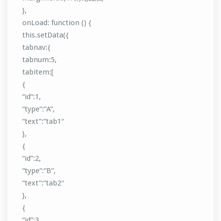
},
onLoad: function () {
this.setData({
tabnav:{
tabnum:5,
tabitem:[
{
“id”:1,
“type”:”A”,
“text”:”tab1″
},
{
“id”:2,
“type”:”B”,
“text”:”tab2″
},
{
“id”:3,