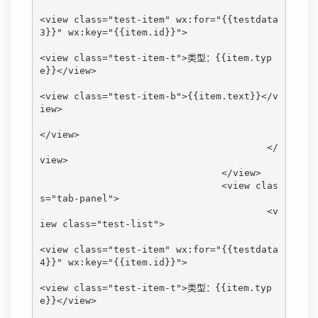
<view class="test-item" wx:for="{{testdata
3}}" wx:key="{{item.id}}">

<view class="test-item-t">类型：{{item.typ
e}}</view>

<view class="test-item-b">{{item.text}}</v
iew>

</view>

					</
view>

				</view>

				<view clas
s="tab-panel">

					<v
iew class="test-list">

<view class="test-item" wx:for="{{testdata
4}}" wx:key="{{item.id}}">

<view class="test-item-t">类型：{{item.typ
e}}</view>
