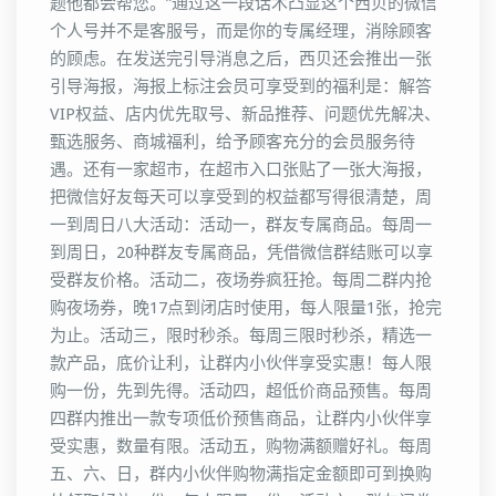
题他都会帮您。”通过这一段话术凸显这个西贝的微信
个人号并不是客服号，而是你的专属经理，消除顾客
的顾虑。在发送完引导消息之后，西贝还会推出一张
引导海报，海报上标注会员可享受到的福利是：解答
VIP权益、店内优先取号、新品推荐、问题优先解决、
甄选服务、商城福利，给予顾客充分的会员服务待
遇。还有一家超市，在超市入口张贴了一张大海报，
把微信好友每天可以享受到的权益都写得很清楚，周
一到周日八大活动：活动一，群友专属商品。每周一
到周日，20种群友专属商品，凭借微信群结账可以享
受群友价格。活动二，夜场券疯狂抢。每周二群内抢
购夜场券，晚17点到闭店时使用，每人限量1张，抢完
为止。活动三，限时秒杀。每周三限时秒杀，精选一
款产品，底价让利，让群内小伙伴享受实惠！每人限
购一份，先到先得。活动四，超低价商品预售。每周
四群内推出一款专项低价预售商品，让群内小伙伴享
受实惠，数量有限。活动五，购物满额赠好礼。每周
五、六、日，群内小伙伴购物满指定金额即可到换购