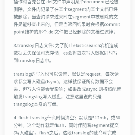
操作时首先会在.del文件中声明某个document已经被
删除，文件内记录了在某个segment内某个文档已经
被删除，当查询请求过来时在segment中被删除的文
件是能够查出来的，但是当返回结果时会根据commit
point维护的那个.del文件把已经删除的文档过滤掉；
3.translog日志文件: 为了防止elasticsearch宕机造成
数据丢失保证可靠存储，es会将每次写入数据同时写
到translog日志中。
translog的写入也可以设置，默认是request，每次请
求都会写入磁盘(fsync)，这样就保证所有数据不会
丢，但写入性能会受影响；如果改成async,则按照配置
触发trangslog写入磁盘，注意这里说的只是
trangslog本身的写盘。
4. flush:translog什么时候清空？默认是512mb，或30
分钟。这个动作就是flush，同时伴随着segment提交
(写入磁盘)。flush之后，这段translog的使命就完成