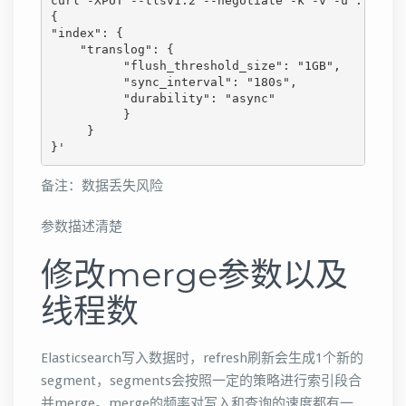
curl -XPUT --tlsv1.2 --negotiate -k -v -u : "http
{

"index": {

    "translog": {

          "flush_threshold_size": "1GB",

          "sync_interval": "180s",

          "durability": "async"

          }

     }

}'
备注：数据丢失风险
参数描述清楚
修改merge参数以及
线程数
Elasticsearch写入数据时，refresh刷新会生成1个新的
segment，segments会按照一定的策略进行索引段合
并merge。merge的频率对写入和查询的速度都有一