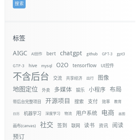
标签
AIGC
chatgpt
bert
github
gpt3
AI创作
GPT-3
O2O
tensorflow
hive
UI控件
GTP-3
mysql
不含后台
图像
交流
共享经济
出行
地图定位
布局
多媒体
小程序
娱乐
外卖
开源项目
支付
搜索
带后台完整项目
效率
教育
电商
用户系统
机器学习
深度学习
物流
日历
画图
社交
阅读
签到
读书
资讯
联网
画布(canvas)
预订