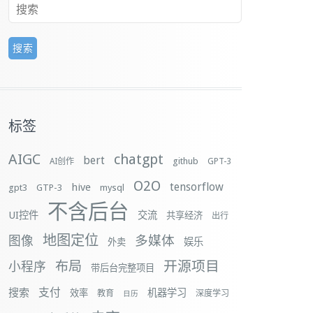
标签
AIGC
chatgpt
bert
github
AI创作
GPT-3
O2O
tensorflow
hive
gpt3
GTP-3
mysql
不含后台
UI控件
交流
共享经济
出行
地图定位
多媒体
图像
娱乐
外卖
布局
开源项目
小程序
带后台完整项目
支付
搜索
机器学习
效率
教育
深度学习
日历