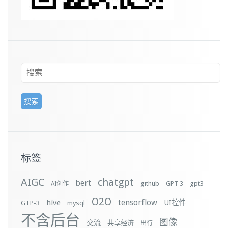
标签
AIGC
chatgpt
bert
github
gpt3
AI创作
GPT-3
O2O
tensorflow
hive
UI控件
GTP-3
mysql
不含后台
图像
交流
共享经济
出行