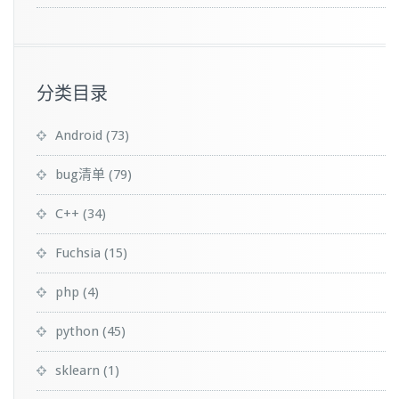
分类目录
Android
(73)
bug清单
(79)
C++
(34)
Fuchsia
(15)
php
(4)
python
(45)
sklearn
(1)