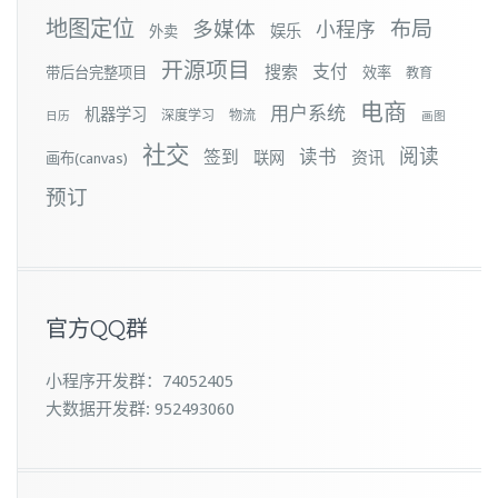
地图定位
布局
多媒体
小程序
娱乐
外卖
开源项目
支付
搜索
带后台完整项目
效率
教育
电商
用户系统
机器学习
深度学习
物流
日历
画图
社交
阅读
签到
读书
资讯
联网
画布(canvas)
预订
官方QQ群
小程序开发群：74052405
大数据开发群: 952493060