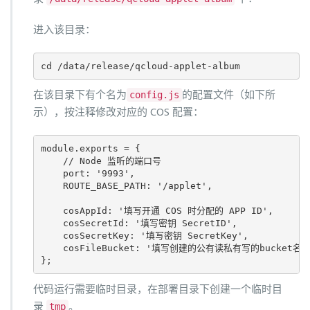
进入该目录：
cd
 /data/release/qcloud-applet-album
在该目录下有个名为
的配置文件（如下所
config.js
示），按注释修改对应的 COS 配置：
module
.
exports
=
 {

// Node 监听的端口号
    port
:
'
9993
'
,

ROUTE_BASE_PATH
:
'
/applet
'
,

    cosAppId
:
'
填写开通 COS 时分配的 APP ID
'
,

    cosSecretId
:
'
填写密钥 SecretID
'
,

    cosSecretKey
:
'
填写密钥 SecretKey
'
,

    cosFileBucket
:
'
填写创建的公有读私有写的bucket名
};
代码运行需要临时目录，在部署目录下创建一个临时目
录
。
tmp