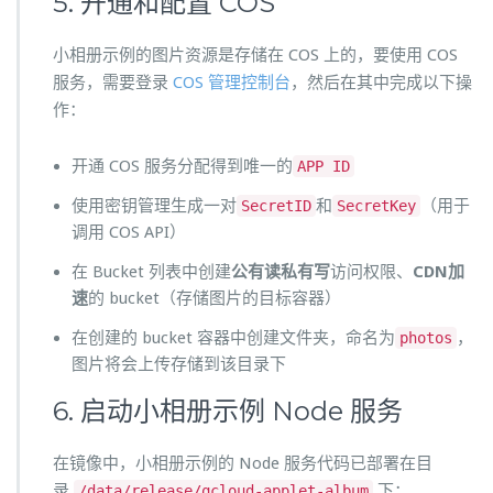
5. 开通和配置 COS
小相册示例的图片资源是存储在 COS 上的，要使用 COS
服务，需要登录
COS 管理控制台
，然后在其中完成以下操
作：
开通 COS 服务分配得到唯一的
APP ID
使用密钥管理生成一对
和
（用于
SecretID
SecretKey
调用 COS API）
在 Bucket 列表中创建
公有读私有写
访问权限、
CDN加
速
的 bucket（存储图片的目标容器）
在创建的 bucket 容器中创建文件夹，命名为
，
photos
图片将会上传存储到该目录下
6. 启动小相册示例 Node 服务
在镜像中，小相册示例的 Node 服务代码已部署在目
录
下：
/data/release/qcloud-applet-album