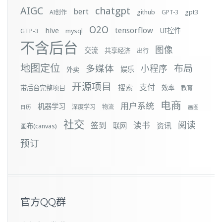
AIGC
chatgpt
bert
github
gpt3
AI创作
GPT-3
O2O
tensorflow
hive
UI控件
GTP-3
mysql
不含后台
图像
交流
共享经济
出行
地图定位
布局
多媒体
小程序
娱乐
外卖
开源项目
支付
搜索
带后台完整项目
效率
教育
电商
用户系统
机器学习
深度学习
物流
日历
画图
社交
阅读
签到
读书
资讯
联网
画布(canvas)
预订
官方QQ群