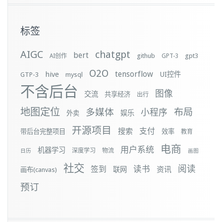
标签
AIGC
chatgpt
bert
github
gpt3
AI创作
GPT-3
O2O
tensorflow
hive
UI控件
GTP-3
mysql
不含后台
图像
交流
共享经济
出行
地图定位
布局
多媒体
小程序
娱乐
外卖
开源项目
支付
搜索
带后台完整项目
效率
教育
电商
用户系统
机器学习
深度学习
物流
日历
画图
社交
阅读
签到
读书
资讯
联网
画布(canvas)
预订