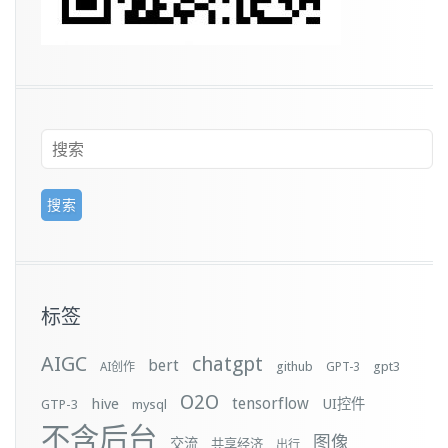
标签
AIGC
chatgpt
bert
github
gpt3
AI创作
GPT-3
O2O
tensorflow
hive
UI控件
GTP-3
mysql
不含后台
图像
交流
共享经济
出行