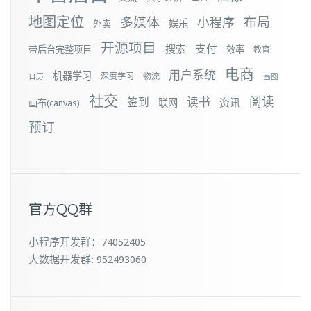
地图定位
布局
多媒体
小程序
娱乐
外卖
开源项目
支付
搜索
带后台完整项目
效率
教育
电商
用户系统
机器学习
深度学习
物流
日历
画图
社交
阅读
签到
读书
资讯
联网
画布(canvas)
预订
官方QQ群
小程序开发群：74052405
大数据开发群: 952493060