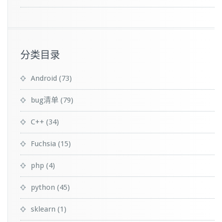
分类目录
Android
(73)
bug清单
(79)
C++
(34)
Fuchsia
(15)
php
(4)
python
(45)
sklearn
(1)