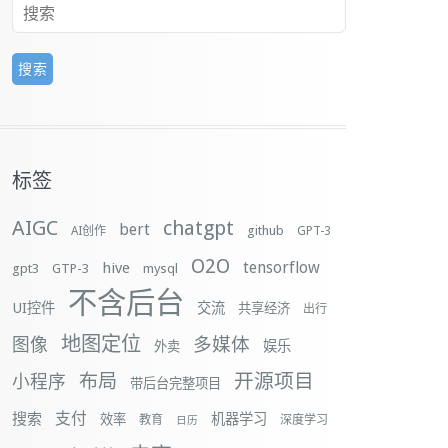
标签
AIGC
chatgpt
bert
github
AI创作
GPT-3
O2O
tensorflow
hive
gpt3
GTP-3
mysql
不含后台
UI控件
交流
共享经济
出行
地图定位
多媒体
图像
娱乐
外卖
布局
开源项目
小程序
带后台完整项目
支付
搜索
机器学习
效率
教育
深度学习
日历