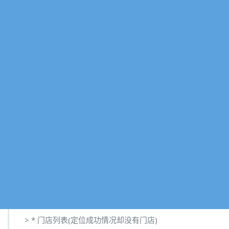
> * 门店列表(定位成功情况却没有门店)