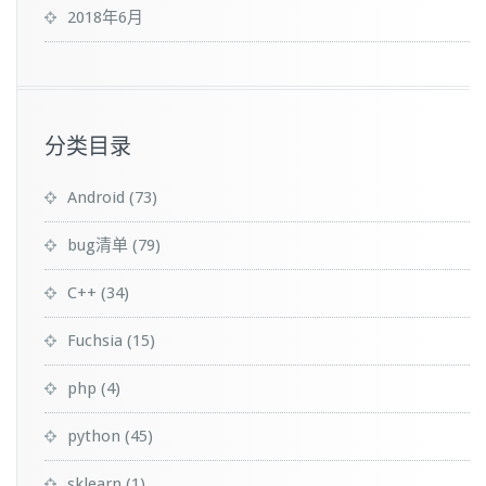
2018年6月
分类目录
Android
(73)
bug清单
(79)
C++
(34)
Fuchsia
(15)
php
(4)
python
(45)
sklearn
(1)