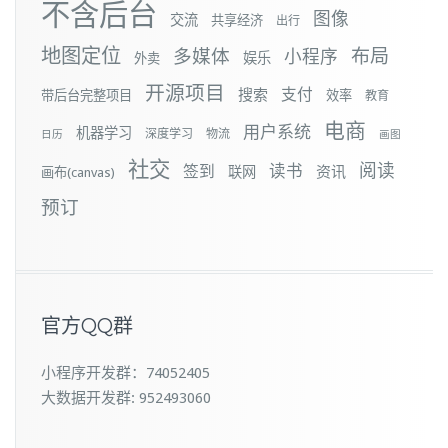
不含后台
图像
交流
共享经济
出行
地图定位
布局
多媒体
小程序
娱乐
外卖
开源项目
支付
搜索
带后台完整项目
效率
教育
电商
用户系统
机器学习
深度学习
物流
日历
画图
社交
阅读
签到
读书
资讯
联网
画布(canvas)
预订
官方QQ群
小程序开发群：74052405
大数据开发群: 952493060