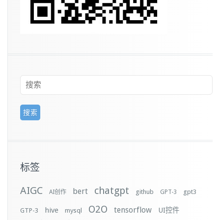
标签
AIGC
chatgpt
bert
github
gpt3
AI创作
GPT-3
O2O
tensorflow
hive
UI控件
GTP-3
mysql