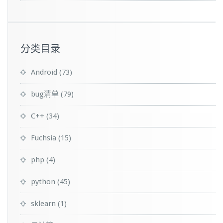
分类目录
Android
(73)
bug清单
(79)
C++
(34)
Fuchsia
(15)
php
(4)
python
(45)
sklearn
(1)