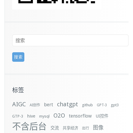
标签
AIGC
chatgpt
bert
github
gpt3
AI创作
GPT-3
O2O
tensorflow
hive
UI控件
GTP-3
mysql
不含后台
图像
交流
共享经济
出行