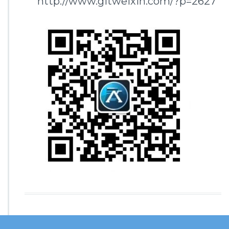
http://www.gitweixin.com/?p=2627