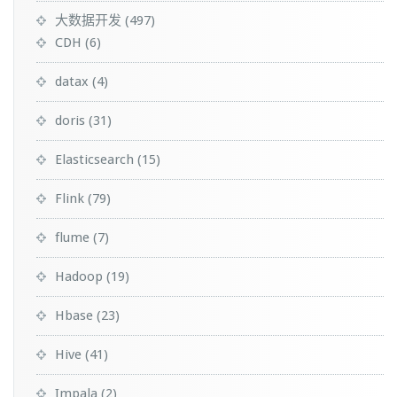
大数据开发
(497)
CDH
(6)
datax
(4)
doris
(31)
Elasticsearch
(15)
Flink
(79)
flume
(7)
Hadoop
(19)
Hbase
(23)
Hive
(41)
Impala
(2)