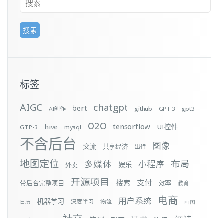
标签
AIGC
chatgpt
bert
github
gpt3
AI创作
GPT-3
O2O
tensorflow
hive
UI控件
GTP-3
mysql
不含后台
图像
交流
共享经济
出行
地图定位
布局
多媒体
小程序
娱乐
外卖
开源项目
支付
搜索
带后台完整项目
效率
教育
电商
用户系统
机器学习
深度学习
物流
日历
画图