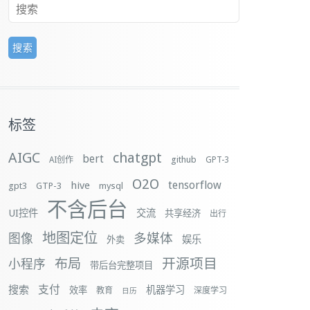
标签
AIGC
chatgpt
bert
github
AI创作
GPT-3
O2O
tensorflow
hive
gpt3
GTP-3
mysql
不含后台
UI控件
交流
共享经济
出行
地图定位
多媒体
图像
娱乐
外卖
布局
开源项目
小程序
带后台完整项目
支付
搜索
机器学习
效率
教育
深度学习
日历