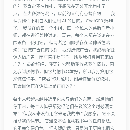
的？ 我肯定还在挣扎，我想我在更公开地挣扎了一
点。 在大多数情况下，以前的人们有点翻白眼——我
认为他们不明白人们使用 AI 的目的。 ChatGP3 爆炸
了。 我所在的每一个小组，每一个私人的幕后作者小
组，都在进行某种讨论。 现在，每个人都在谈论在外
围设备上使用它。 但两者之间似乎存在这种道德鸿
沟：“它做广告真的很好，我讨厌做广告，我必须花钱
请人做广告，而广告不是写作，所以我打算用它来做
广告 ” 或者“好吧，我要让它帮助我收紧我的情节，因
为我讨厌情节，但它的情节非常好，所以我打算用它
来做这件事。” 或者“你知道吗，如果你告诉它校对，
它会确保它在语法上是正确的？”
每个人都越来越接近用它来写他们的东西，然后他们
停下来，每个人似乎都觉得他们在谈论这个时必须宣
布：“但我从来没有用它来写我的书 ” 我愿意。 它不会
推动我的情节。 它通常不会驱动我书中的任何想法。
它不会创建角色。 但实际的话，只是为了更快地把它