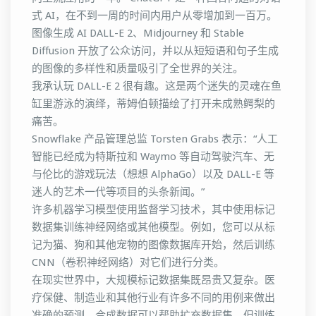
式 AI，在不到一周的时间内用户从零增加到一百万。
图像生成 AI DALL-E 2、Midjourney 和 Stable
Diffusion 开放了公众访问，并以从短短语和句子生成
的图像的多样性和质量吸引了全世界的关注。
我承认玩 DALL-E 2 很有趣。这是两个迷失的灵魂在鱼
缸里游泳的演绎，蒂姆伯顿描绘了打开未成熟鳄梨的
痛苦。
Snowflake 产品管理总监 Torsten Grabs 表示：“人工
智能已经成为特斯拉和 Waymo 等自动驾驶汽车、无
与伦比的游戏玩法（想想 AlphaGo）以及 DALL-E 等
迷人的艺术一代等项目的头条新闻。”
许多机器学习模型使用监督学习技术，其中使用标记
数据集训练神经网络或其他模型。例如，您可以从标
记为猫、狗和其他宠物的图像数据库开始，然后训练
CNN（卷积神经网络）对它们进行分类。
在现实世界中，大规模标记数据集既昂贵又复杂。医
疗保健、制造业和其他行业有许多不同的用例来做出
准确的预测。合成数据可以帮助扩充数据集，但训练