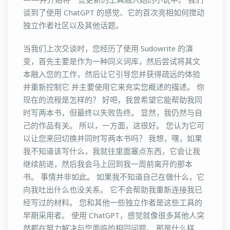
——并开始将一些更新的工具融入她的小说中。 我们
谈到了使用 ChatGPT 的感觉、它的首次亮相如何搅动
独立作者社区以及其他话题。
当我们上次交谈时，您经历了使用 Sudowrite 的演
变，首先主要是作为一种同义词库，然后尝试将其文
本融入您的工作，然后让它引导您并获得疏远的体验
并重新控制它 并主要使用它来充实您概述的描述。 你
现在的流程是怎样的？ 好吧，我曾希望它能帮助我同
时写两本书，但最终以失败告终。 显然，我仍然与自
己的作品有关。 所以，一方面，这很好。 您认为它可
以让您来回切换并同时写两本书吗？ 我想，嘿，如果
我不知道该写什么，我就往里面塞点东西，它会让我
继续前进，然后我会马上回到我一周前离开的那本
书。 事情并非如此。 如果我不知道自己在做什么，它
向我吐出什么也没关系。 它不会帮助我重新连接我已
经写过的材料。 您和其他一些独立作者是这些工具的
早期采用者。 使用 ChatGPT，感觉就像很多其他人突
然都在努力解决与您面临的相同问题。 那是什么样