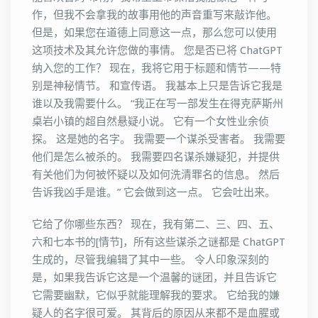
作，但我不会拿我的故事用他的声音重写来敲诈他。
但是，如果您在道德上同意这一点，那么您可以使用
这项技术及其允许您做的事情。 您是否已将 ChatGPT
纳入您的工作？ 现在，我将它用于标题和情节——特
别是神秘情节。 和宣传语。 我基本上只是告诉它我是
谁以及我需要什么。 “我正在写一部发生在得克萨斯州
桌岩小镇的超自然悬疑小说。 它有一个女性业余侦
探。 这是她的名字。 我需要一个谋杀受害者。 我需要
他们是怎么被杀的。 我需要四名谋杀嫌疑犯，并提供
有关他们为何被怀疑以及如何洗清罪名的信息。 然后
告诉我凶手是谁。” 它会做到这一点。 它会吐出来。
它给了你哪些东西？ 现在，我有第二、三、四、五、
六和七本书的[情节]，所有这些谋杀之谜都是 ChatGPT
生成的，尽管我编辑了其中一些。 令人印象深刻的
是，如果我告诉它这是一个温馨的谜团，并且告诉它
它需要幽默，它似乎就能理解我的要求。 它给我的嫌
疑人的名字很可爱。 其背后的原因从来都不是血腥或