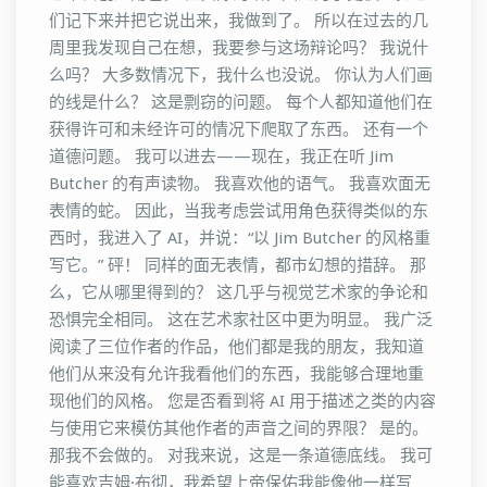
们记下来并把它说出来，我做到了。 所以在过去的几
周里我发现自己在想，我要参与这场辩论吗？ 我说什
么吗？ 大多数情况下，我什么也没说。 你认为人们画
的线是什么？ 这是剽窃的问题。 每个人都知道他们在
获得许可和未经许可的情况下爬取了东西。 还有一个
道德问题。 我可以进去——现在，我正在听 Jim
Butcher 的有声读物。 我喜欢他的语气。 我喜欢面无
表情的蛇。 因此，当我考虑尝试用角色获得类似的东
西时，我进入了 AI，并说：“以 Jim Butcher 的风格重
写它。” 砰！ 同样的面无表情，都市幻想的措辞。 那
么，它从哪里得到的？ 这几乎与视觉艺术家的争论和
恐惧完全相同。 这在艺术家社区中更为明显。 我广泛
阅读了三位作者的作品，他们都是我的朋友，我知道
他们从来没有允许我看他们的东西，我能够合理地重
现他们的风格。 您是否看到将 AI 用于描述之类的内容
与使用它来模仿其他作者的声音之间的界限？ 是的。
那我不会做的。 对我来说，这是一条道德底线。 我可
能喜欢吉姆·布彻，我希望上帝保佑我能像他一样写