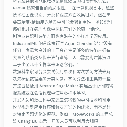
转以及其他可能很难标记训练数据的领域释放机会。”
Kamat 还警告当前的局限性。 “在计算机视觉中，这些
技术在图像识别、分类和跟踪方面效果很好，但在需
要高精度/精确度的场景中可能会遇到困难，例如识别
癌细胞并在病理图像中标记它们的轮廓，”他说。
制造业在识别缺陷方面也有潜在的小样本学习应用。
IndustrialML 的首席执行官 Arjun Chandar 说：“没有
任何一家运营良好的工厂会产生足够多的缺陷来拥有
大量的缺陷类图像来进行训练，因此需要构建算法以
基于少至几十个样本来识别它们。”
数据科学家可能会尝试使用单次和零次学习方法来解
决未标记数据集的分类问题。学习算法和工具的一些
方法包括使用 Amazon SageMaker 构建基于新闻的警
报系统或在会话代理中使用零样本学习。
开发人员和数据科学家还应该将新的学习技术和可用
模型视为新应用程序和解决方案的构建块，而不是针
对特定问题优化的模型。例如，Moveworks 的工程总
监 Chang Liu 表示，开发人员可以利用大规模