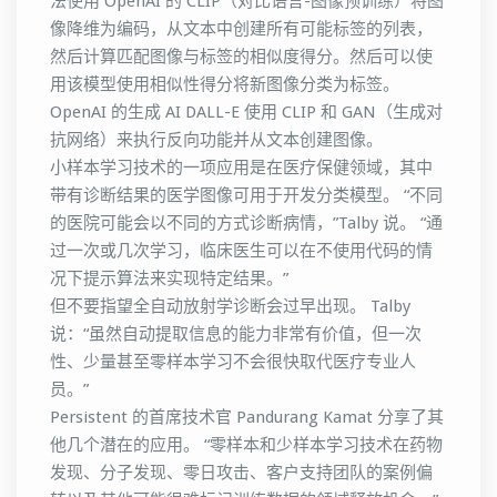
法使用 OpenAI 的 CLIP（对比语言-图像预训练）将图
像降维为编码，从文本中创建所有可能标签的列表，
然后计算匹配图像与标签的相似度得分。然后可以使
用该模型使用相似性得分将新图像分类为标签。
OpenAI 的生成 AI DALL-E 使用 CLIP 和 GAN（生成对
抗网络）来执行反向功能并从文本创建图像。
小样本学习技术的一项应用是在医疗保健领域，其中
带有诊断结果的医学图像可用于开发分类模型。 “不同
的医院可能会以不同的方式诊断病情，”Talby 说。 “通
过一次或几次学习，临床医生可以在不使用代码的情
况下提示算法来实现特定结果。”
但不要指望全自动放射学诊断会过早出现。 Talby
说：“虽然自动提取信息的能力非常有价值，但一次
性、少量甚至零样本学习不会很快取代医疗专业人
员。”
Persistent 的首席技术官 Pandurang Kamat 分享了其
他几个潜在的应用。 “零样本和少样本学习技术在药物
发现、分子发现、零日攻击、客户支持团队的案例偏