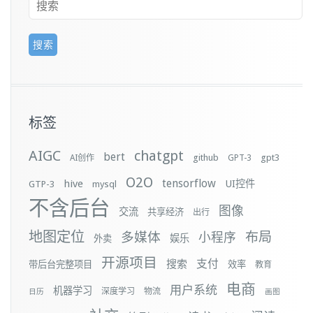
标签
AIGC
chatgpt
bert
github
gpt3
AI创作
GPT-3
O2O
tensorflow
hive
UI控件
GTP-3
mysql
不含后台
图像
交流
共享经济
出行
地图定位
布局
多媒体
小程序
娱乐
外卖
开源项目
支付
搜索
带后台完整项目
效率
教育
电商
用户系统
机器学习
深度学习
物流
日历
画图