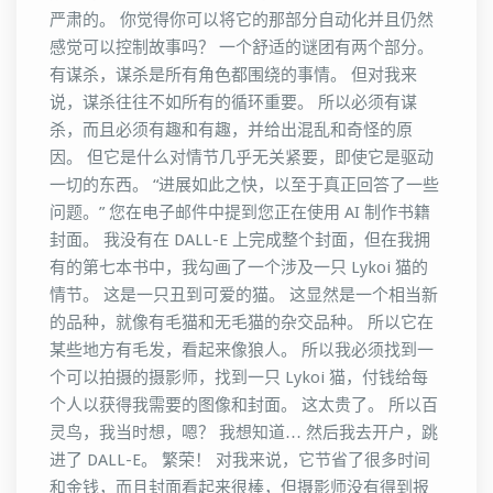
严肃的。 你觉得你可以将它的那部分自动化并且仍然
感觉可以控制故事吗？ 一个舒适的谜团有两个部分。
有谋杀，谋杀是所有角色都围绕的事情。 但对我来
说，谋杀往往不如所有的循环重要。 所以必须有谋
杀，而且必须有趣和有趣，并给出混乱和奇怪的原
因。 但它是什么对情节几乎无关紧要，即使它是驱动
一切的东西。 “进展如此之快，以至于真正回答了一些
问题。” 您在电子邮件中提到您正在使用 AI 制作书籍
封面。 我没有在 DALL-E 上完成整个封面，但在我拥
有的第七本书中，我勾画了一个涉及一只 Lykoi 猫的
情节。 这是一只丑到可爱的猫。 这显然是一个相当新
的品种，就像有毛猫和无毛猫的杂交品种。 所以它在
某些地方有毛发，看起来像狼人。 所以我必须找到一
个可以拍摄的摄影师，找到一只 Lykoi 猫，付钱给每
个人以获得我需要的图像和封面。 这太贵了。 所以百
灵鸟，我当时想，嗯？ 我想知道… 然后我去开户，跳
进了 DALL-E。 繁荣！ 对我来说，它节省了很多时间
和金钱，而且封面看起来很棒，但摄影师没有得到报