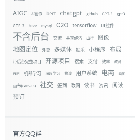
AIGC
chatgpt
bert
github
gpt3
AI创作
GPT-3
O2O
tensorflow
hive
UI控件
GTP-3
mysql
不含后台
图像
交流
共享经济
出行
地图定位
布局
多媒体
小程序
娱乐
外卖
开源项目
支付
搜索
带后台完整项目
效率
教育
电商
用户系统
机器学习
深度学习
物流
日历
画图
社交
阅读
签到
读书
资讯
联网
画布(canvas)
预订
官方QQ群