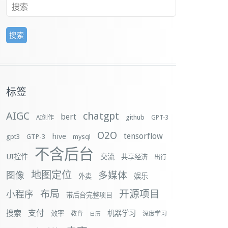
标签
AIGC
chatgpt
bert
github
AI创作
GPT-3
O2O
tensorflow
hive
gpt3
GTP-3
mysql
不含后台
UI控件
交流
共享经济
出行
地图定位
多媒体
图像
娱乐
外卖
布局
开源项目
小程序
带后台完整项目
支付
搜索
机器学习
效率
教育
深度学习
日历