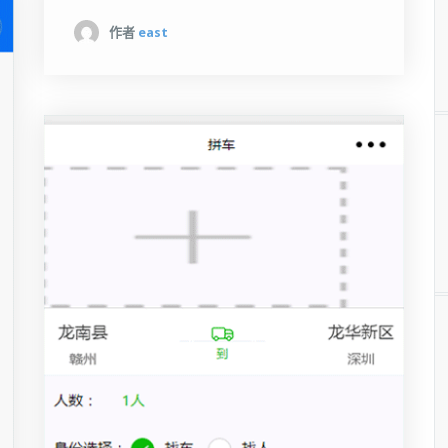
作者
east