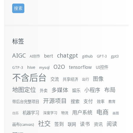
标签
AIGC
chatgpt
bert
github
gpt3
AI创作
GPT-3
O2O
tensorflow
hive
UI控件
GTP-3
mysql
不含后台
图像
交流
共享经济
出行
地图定位
布局
多媒体
小程序
娱乐
外卖
开源项目
支付
搜索
带后台完整项目
效率
教育
电商
用户系统
机器学习
深度学习
物流
日历
画图
社交
阅读
签到
读书
资讯
联网
画布(canvas)