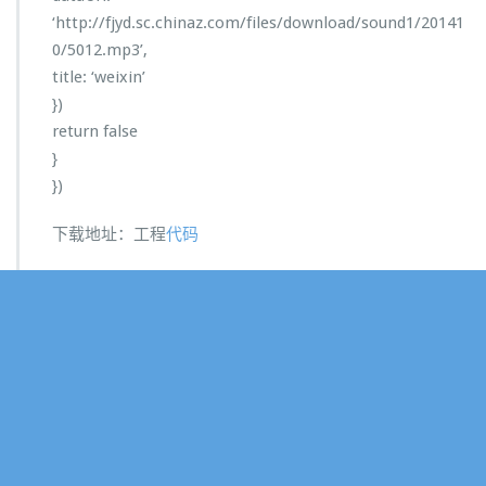
‘http://fjyd.sc.chinaz.com/files/download/sound1/20141
0/5012.mp3’,
title: ‘weixin’
})
return false
}
})
下载地址：工程
代码