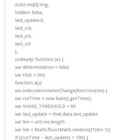
z:util.res[0].img,
hidden: false,
last_update:0,
last_x:0,
last_y:0,
last_z:0
},
onReady: function (e) {
var determination = false
var that = this
function a(){
wx.onAccelerometerChange(function(res) {
var curTime = new Date().getTime()
var SHAKE_THRESHOLD = 60
var last_update = that.data.last_update
var len = util.res.length
var list = Math.floor(Math.random()*(len-1))
if ((curTime – last_update) > 100) {