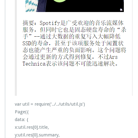
var util = require(‘../../utils/util.js’)
Page({
data: {
x:util.res[0].title,
y:util.res[0].summary,