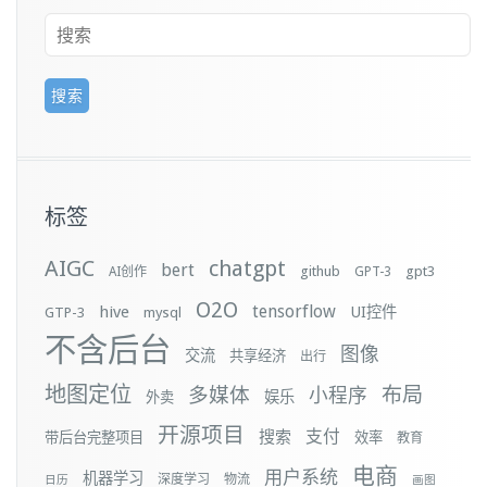
标签
AIGC
chatgpt
bert
github
gpt3
AI创作
GPT-3
O2O
tensorflow
hive
UI控件
GTP-3
mysql
不含后台
图像
交流
共享经济
出行
地图定位
布局
多媒体
小程序
娱乐
外卖
开源项目
支付
搜索
带后台完整项目
效率
教育
电商
用户系统
机器学习
深度学习
物流
日历
画图