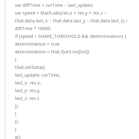
var diffTime = curTime – last_update;
var speed = Math.abs(res.x + res.y + res.z –
that.data.last_x – that.data.last_y – that.data.last_z) /
diffTime * 10000;
if (speed > SHAKE_THRESHOLD && !determination) {
determination = true
determination = that.f(util.res[list])
}
that.setData({
last_update: curTime,
last_x: res.x,
last_y: res.y,
last_z: res.z
})
}
})
}
a()