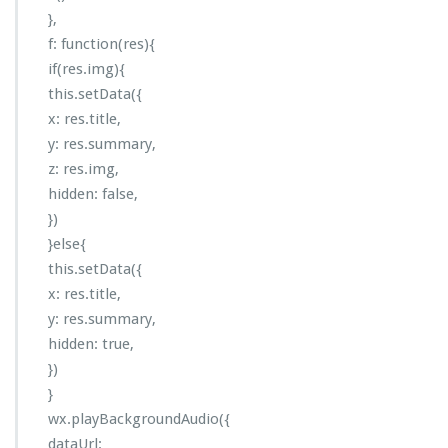
},
f: function(res){
if(res.img){
this.setData({
x: res.title,
y: res.summary,
z: res.img,
hidden: false,
})
}else{
this.setData({
x: res.title,
y: res.summary,
hidden: true,
})
}
wx.playBackgroundAudio({
dataUrl: